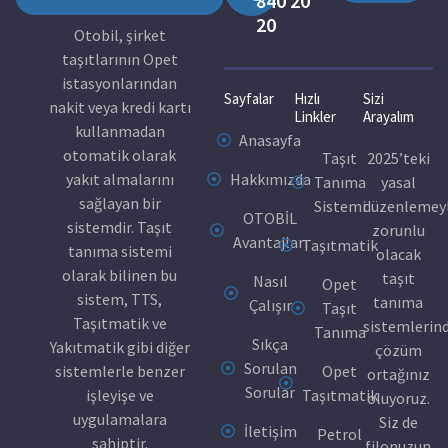
840 20
20
Otobil, şirket
taşıtlarının Opet
istasyonlarından
Sayfalar
Hızlı
Sizi
nakit veya kredi kartı
Linkler
Arayalım
kullanmadan
Anasayfa
otomatik olarak
Taşıt
2025’teki
yakıt almalarını
Hakkımızda
Tanıma
yasal
sağlayan bir
Sistemi
düzenlemey
OTOBİL
sistemdir. Taşıt
zorunlu
Avantajları
Taşıtmatik
tanıma sistemi
olacak
olarak bilinen bu
taşıt
Nasıl
Opet
sistem, TTS,
tanıma
Çalışır
Taşıt
Taşıtmatik ve
sistemlerin
Tanıma
Sıkça
Yakıtmatik gibi diğer
çözüm
Sorulan
sistemlerle benzer
Opet
ortağınız
Sorular
işleyişe ve
Taşıtmatik
oluyoruz.
uygulamalara
Siz de
İletişim
Petrol
sahiptir.
filonuzun