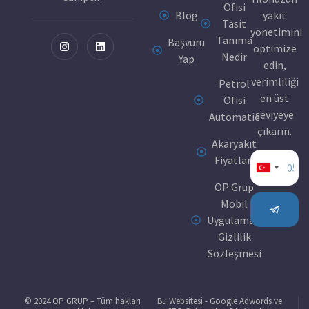
Ofisi
Blog
yakıt
Tasit
yönetimini
Tanıma
Başvuru
optimize
Nedir
Yap
edin,
verimliliği
Petrol
en üst
Ofisi
seviyeye
Automatic
çıkarın.
Akaryakıt
Fiyatları
Turkey
OP Grup
+90
Mobil
Uygulaması
Gizlilik
Sözleşmesi
© 2024 OP GRUP – Tüm hakları
Bu Websitesi - Google Adwords ve