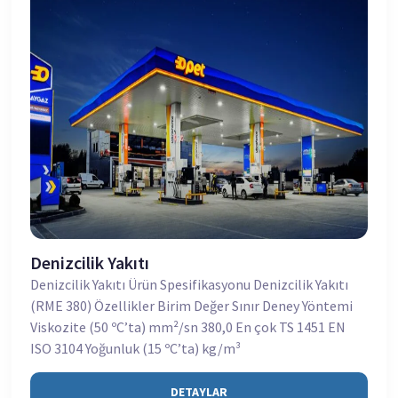
Denizcilik Yakıtı
Denizcilik Yakıtı Ürün Spesifikasyonu Denizcilik Yakıtı
(RME 380) Özellikler Birim Değer Sınır Deney Yöntemi
Viskozite (50 ºC’ta) mm²/sn 380,0 En çok TS 1451 EN
ISO 3104 Yoğunluk (15 ºC’ta) kg/m³
DETAYLAR