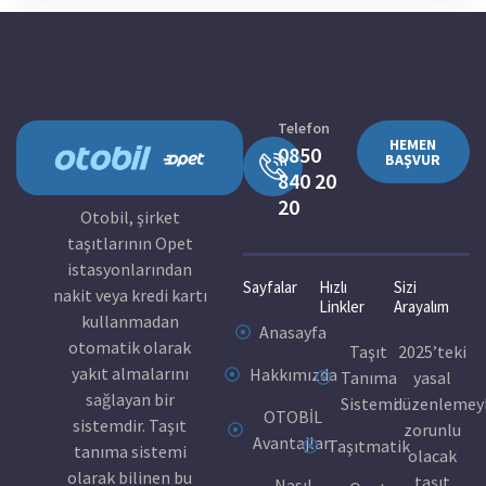
Telefon
HEMEN
0850
BAŞVUR
840 20
20
Otobil, şirket
taşıtlarının Opet
istasyonlarından
Sayfalar
Hızlı
Sizi
nakit veya kredi kartı
Linkler
Arayalım
kullanmadan
Anasayfa
otomatik olarak
Taşıt
2025’teki
yakıt almalarını
Hakkımızda
Tanıma
yasal
sağlayan bir
Sistemi
düzenlemey
OTOBİL
sistemdir. Taşıt
zorunlu
Avantajları
Taşıtmatik
tanıma sistemi
olacak
olarak bilinen bu
taşıt
Nasıl