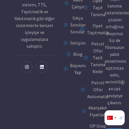
Opet
sistem, TTS,
tanıma
Çalışır
Taşıt
Taşıtmatik ve
sistemlerin
Tanıma
Sıkça
Yakıtmatik gibi diğer
çözüm
Sorulan
sistemlerle benzer
Opet
ortağınız
Sorular
işleyişe ve
Taşıtmatik
oluyoruz.
uygulamalara
Siz de
İletişim
Petrol
sahiptir.
filonuzun
Ofisi
Blog
yakıt
Tasit
yönetimini
Tanıma
Başvuru
optimize
Nedir
Yap
edin,
verimliliği
Petrol
en üst
Ofisi
seviyeye
Automatic
çıkarın.
Akaryakıt
Fiyatları
Turkey
OP Grup
+90