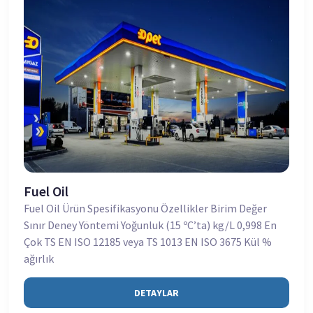
Fuel Oil
Fuel Oil Ürün Spesifikasyonu Özellikler Birim Değer
Sınır Deney Yöntemi Yoğunluk (15 ºC’ta) kg/L 0,998 En
Çok TS EN ISO 12185 veya TS 1013 EN ISO 3675 Kül %
ağırlık
DETAYLAR