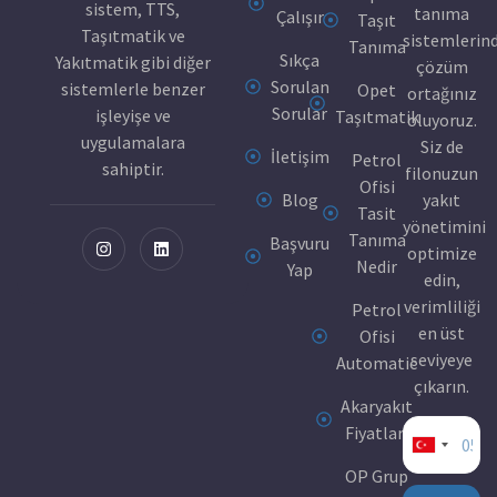
sistem, TTS,
tanıma
Çalışır
Taşıt
Taşıtmatik ve
sistemlerin
Tanıma
Sıkça
Yakıtmatik gibi diğer
çözüm
Sorulan
sistemlerle benzer
Opet
ortağınız
Sorular
işleyişe ve
Taşıtmatik
oluyoruz.
uygulamalara
Siz de
İletişim
Petrol
sahiptir.
filonuzun
Ofisi
Blog
yakıt
Tasit
yönetimini
Tanıma
Başvuru
optimize
Nedir
Yap
edin,
verimliliği
Petrol
en üst
Ofisi
seviyeye
Automatic
çıkarın.
Akaryakıt
Fiyatları
Turkey
OP Grup
+90