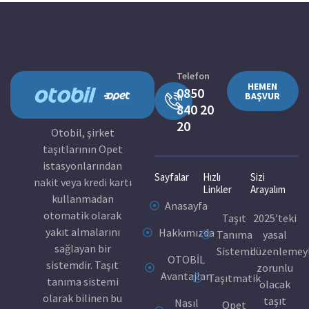
Telefon
HEMEN
0850
BAŞVUR
840 20
20
Otobil, şirket
taşıtlarının Opet
istasyonlarından
Sayfalar
Hızlı
Sizi
nakit veya kredi kartı
Linkler
Arayalım
kullanmadan
Anasayfa
otomatik olarak
Taşıt
2025’teki
yakıt almalarını
Hakkımızda
Tanıma
yasal
sağlayan bir
Sistemi
düzenlemey
OTOBİL
sistemdir. Taşıt
zorunlu
Avantajları
Taşıtmatik
tanıma sistemi
olacak
olarak bilinen bu
taşıt
Nasıl
Opet