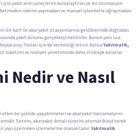
ri için yakıt alım süreçlerini kolaylaştıran ve bir otomasyon
 kaybetmeden ödeme yapmadan ve manuel işlemlerle uğraşmadan
ımlı bir kart ile akaryakıt istasyonlarına geldiklerinde doğrudan
unda yakıt dolumu gerçekleştirebilirler. Bunun yanı sıra
yük araç filoları için de verimliliği artırır. Ayrıca
Yakıtmatik,
kıt tüketimi ve maliyet yönetiminde daha stratejik kararlar
i Nedir ve Nasıl
ni etkin bir şekilde yapabilmeleri ve akaryakıt harcamalarını
stemidir. Sistem, akaryakıt ikmali sürecini otomatikleştirerek
bir yapı üzerinden izlemelerine olanak tanır.
Yakıtmatik