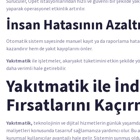
Sürücüler, Opet istasyonlarından hızlı ve güvenli bir şekilde ya
yaparak operasyonel etkinlik artırılır.
İnsan Hatasının Azalt
Otomatik sistem sayesinde manuel kayıt ya da raporlama hatal
kazandırır hem de yakıt kayıplarını önler.
Yakıtmatik
ile işletmeler, akaryakıt tüketimini etkin şekilde 
daha verimli hale getirebilir.
Yakıtmatik ile İnd
Fırsatlarını Kaçı
Yakıtmatik,
t
eknolojinin ve dijital hizmetlerin günlük yaşamda
maliyetleri konusunda tasarruf sağlamanıza yardımcı olur. Bu a
kurumsal kullanıcılar avantajlı hale gelir. Sistemin
sunmuş olduğu