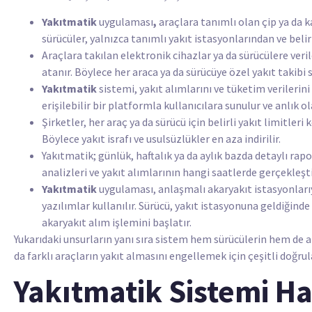
Yakıtmatik
uygulaması
,
araçlara tanımlı olan çip ya da k
sürücüler, yalnızca tanımlı yakıt istasyonlarından ve belirl
Araçlara takılan elektronik cihazlar ya da sürücülere verilen
atanır. Böylece her araca ya da sürücüye özel yakıt takibi s
Yakıtmatik
sistemi, yakıt alımlarını ve tüketim verilerini
erişilebilir bir platformla kullanıcılara sunulur ve anlık o
Şirketler, her araç ya da sürücü için belirli yakıt limitleri
Böylece yakıt israfı ve usulsüzlükler en aza indirilir.
Yakıtmatik; günlük, haftalık ya da aylık bazda detaylı rap
analizleri ve yakıt alımlarının hangi saatlerde gerçekleştiği
Yakıtmatik
uygulaması, anlaşmalı akaryakıt istasyonlarıy
yazılımlar kullanılır. Sürücü, yakıt istasyonuna geldiğin
akaryakıt alım işlemini başlatır.
Yukarıdaki unsurların yanı sıra sistem hem sürücülerin hem de ara
da farklı araçların yakıt almasını engellemek için çeşitli doğr
Yakıtmatik Sistemi H