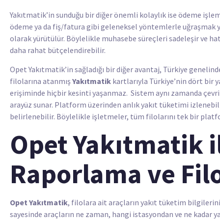
Yakıtmatik’in sunduğu bir diğer önemli kolaylık ise ödeme işle
ödeme ya da fiş/fatura gibi geleneksel yöntemlerle uğraşmak 
olarak yürütülür. Böylelikle muhasebe süreçleri sadeleşir ve hata
daha rahat bütçelendirebilir.
Opet Yakıtmatik’in sağladığı bir diğer avantaj, Türkiye genelind
filolarına atanmış
Yakıtmatik
kartlarıyla Türkiye’nin dört bir y
erişiminde hiçbir kesinti yaşanmaz.
Sistem
aynı zamanda çevri
arayüz sunar. Platform üzerinden anlık yakıt tüketimi izlenebilir
belirlenebilir. Böylelikle işletmeler, tüm filolarını tek bir pla
Opet Yakıtmatik i
Raporlama ve Fil
Opet Yakıtmatik
, filolara ait araçların yakıt tüketim bilgiler
sayesinde araçların ne zaman, hangi istasyondan ve ne kadar yakı