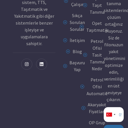
sistem, TTS,
tanıma
Çalışır
Taşıt
Taşıtmatik ve
sistemlerin
Tanıma
Sıkça
Yakıtmatik gibi diğer
çözüm
Sorulan
sistemlerle benzer
Opet
ortağınız
Sorular
işleyişe ve
Taşıtmatik
oluyoruz.
uygulamalara
Siz de
İletişim
Petrol
sahiptir.
filonuzun
Ofisi
Blog
yakıt
Tasit
yönetimini
Tanıma
Başvuru
optimize
Nedir
Yap
edin,
verimliliği
Petrol
en üst
Ofisi
seviyeye
Automatic
çıkarın.
Akaryakıt
Fiyatları
Turkey
OP Grup
+90