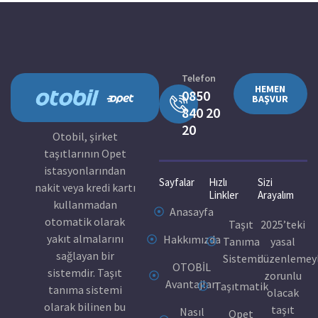
Telefon
HEMEN
0850
BAŞVUR
840 20
20
Otobil, şirket
taşıtlarının Opet
istasyonlarından
Sayfalar
Hızlı
Sizi
nakit veya kredi kartı
Linkler
Arayalım
kullanmadan
Anasayfa
otomatik olarak
Taşıt
2025’teki
yakıt almalarını
Hakkımızda
Tanıma
yasal
sağlayan bir
Sistemi
düzenlemey
OTOBİL
sistemdir. Taşıt
zorunlu
Avantajları
Taşıtmatik
tanıma sistemi
olacak
olarak bilinen bu
taşıt
Nasıl
Opet