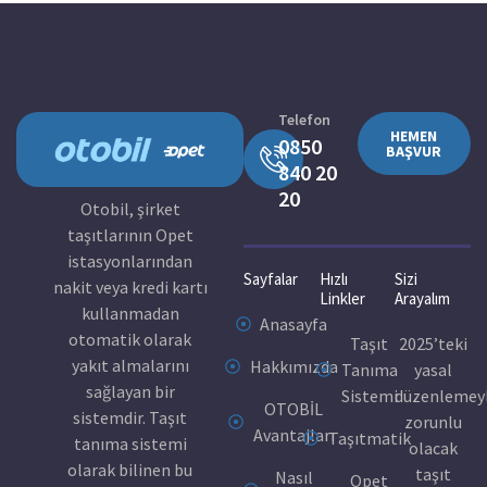
Telefon
HEMEN
0850
BAŞVUR
840 20
20
Otobil, şirket
taşıtlarının Opet
istasyonlarından
Sayfalar
Hızlı
Sizi
nakit veya kredi kartı
Linkler
Arayalım
kullanmadan
Anasayfa
otomatik olarak
Taşıt
2025’teki
yakıt almalarını
Hakkımızda
Tanıma
yasal
sağlayan bir
Sistemi
düzenlemey
OTOBİL
sistemdir. Taşıt
zorunlu
Avantajları
Taşıtmatik
tanıma sistemi
olacak
olarak bilinen bu
taşıt
Nasıl
Opet