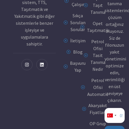
sistem, TTS,
tanıma
Çalışır
Taşıt
Taşıtmatik ve
sistemlerin
Tanıma
Sıkça
Yakıtmatik gibi diğer
çözüm
Sorulan
sistemlerle benzer
Opet
ortağınız
Sorular
işleyişe ve
Taşıtmatik
oluyoruz.
uygulamalara
Siz de
İletişim
Petrol
sahiptir.
filonuzun
Ofisi
Blog
yakıt
Tasit
yönetimini
Tanıma
Başvuru
optimize
Nedir
Yap
edin,
verimliliği
Petrol
en üst
Ofisi
seviyeye
Automatic
çıkarın.
Akaryakıt
Fiyatları
Turkey
OP Grup
+90