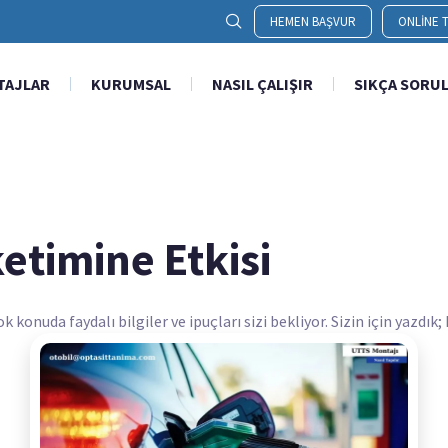
HEMEN BAŞVUR
ONLINE T
TAJLAR
KURUMSAL
NASIL ÇALIŞIR
SIKÇA SORU
etimine Etkisi
onuda faydalı bilgiler ve ipuçları sizi bekliyor. Sizin için yazdık;