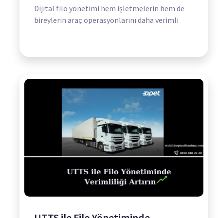
Dijital filo yönetimi hem işletmelerin hem de
bireylerin araç operasyonlarını daha verimli
UTTS ile Filo Yönetiminde