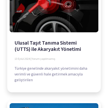
Ulusal Taşıt Tanıma Sistemi
(UTTS) ile Akaryakıt Yönetimi
13 Eylül 2024
Yorum yapılmamış
Türkiye genelinde akaryakıt yönetimini daha
verimli ve güvenli hale getirmek amacıyla
geliştirilen