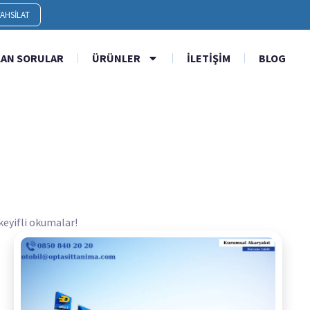
AHSILAT
LAN SORULAR
ÜRÜNLER
İLETIŞIM
BLOG
 keyifli okumalar!