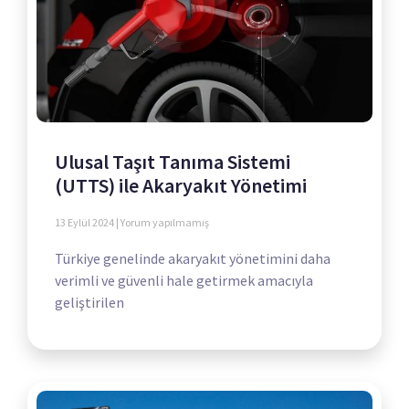
Ulusal Taşıt Tanıma Sistemi
(UTTS) ile Akaryakıt Yönetimi
13 Eylül 2024
Yorum yapılmamış
Türkiye genelinde akaryakıt yönetimini daha
verimli ve güvenli hale getirmek amacıyla
geliştirilen