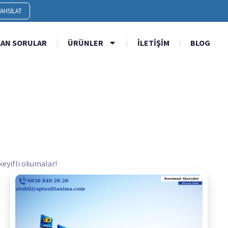
AHSILAT
LAN SORULAR
ÜRÜNLER
İLETIŞIM
BLOG
 keyifli okumalar!