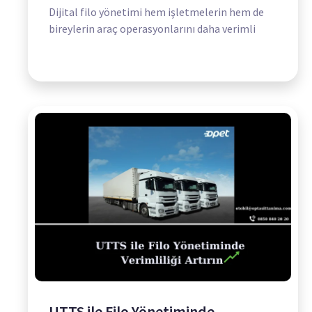
Dijital filo yönetimi hem işletmelerin hem de
bireylerin araç operasyonlarını daha verimli
UTTS ile Filo Yönetiminde