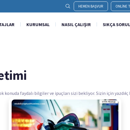
HEMEN BAŞVUR
ONLINE T
TAJLAR
KURUMSAL
NASIL ÇALIŞIR
SIKÇA SORU
etimi
onuda faydalı bilgiler ve ipuçları sizi bekliyor. Sizin için yazdık;