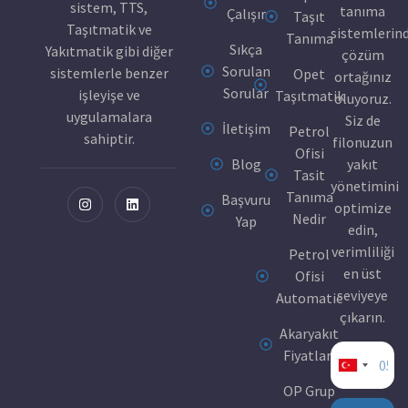
sistem, TTS,
tanıma
Çalışır
Taşıt
Taşıtmatik ve
sistemlerin
Tanıma
Sıkça
Yakıtmatik gibi diğer
çözüm
Sorulan
sistemlerle benzer
Opet
ortağınız
Sorular
işleyişe ve
Taşıtmatik
oluyoruz.
uygulamalara
Siz de
İletişim
Petrol
sahiptir.
filonuzun
Ofisi
Blog
yakıt
Tasit
yönetimini
Tanıma
Başvuru
optimize
Nedir
Yap
edin,
verimliliği
Petrol
en üst
Ofisi
seviyeye
Automatic
çıkarın.
Akaryakıt
Fiyatları
Turkey
OP Grup
+90