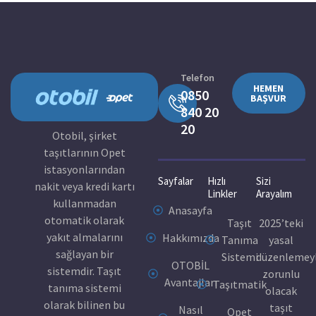
Telefon
HEMEN
0850
BAŞVUR
840 20
20
Otobil, şirket
taşıtlarının Opet
istasyonlarından
Sayfalar
Hızlı
Sizi
nakit veya kredi kartı
Linkler
Arayalım
kullanmadan
Anasayfa
otomatik olarak
Taşıt
2025’teki
yakıt almalarını
Hakkımızda
Tanıma
yasal
sağlayan bir
Sistemi
düzenlemey
OTOBİL
sistemdir. Taşıt
zorunlu
Avantajları
Taşıtmatik
tanıma sistemi
olacak
olarak bilinen bu
taşıt
Nasıl
Opet