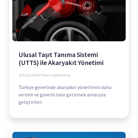
Ulusal Taşıt Tanıma Sistemi
(UTTS) ile Akaryakıt Yönetimi
13 Eylül 2024
Yorum yapılmamış
Türkiye genelinde akaryakıt yönetimini daha
verimli ve güvenli hale getirmek amacıyla
geliştirilen