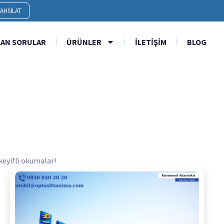
AHSILAT
LAN SORULAR
ÜRÜNLER
İLETIŞIM
BLOG
 keyifli okumalar!