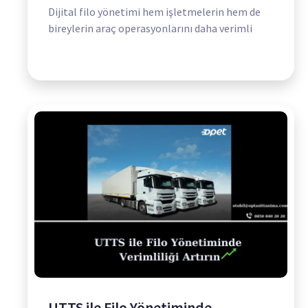
Dijital filo yönetimi hem işletmelerin hem de
bireylerin araç operasyonlarını daha verimli
UTTS ile Filo Yönetiminde