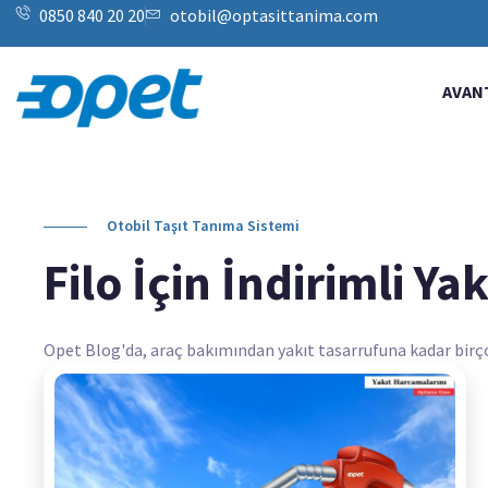
0850 840 20 20
otobil@optasittanima.com
AVAN
Otobil Taşıt Tanıma Sistemi
Filo İçin İndirimli Yak
Opet Blog'da, araç bakımından yakıt tasarrufuna kadar birçok k