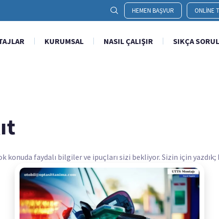
HEMEN BAŞVUR
ONLINE T
TAJLAR
KURUMSAL
NASIL ÇALIŞIR
SIKÇA SORU
ıt
onuda faydalı bilgiler ve ipuçları sizi bekliyor. Sizin için yazdık;