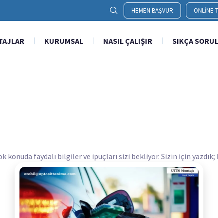
HEMEN BAŞVUR
ONLINE T
TAJLAR
KURUMSAL
NASIL ÇALIŞIR
SIKÇA SORU
onuda faydalı bilgiler ve ipuçları sizi bekliyor. Sizin için yazdık;