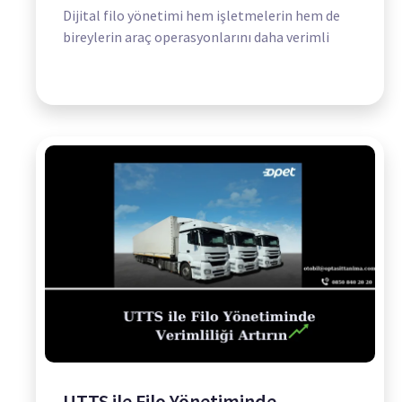
Dijital filo yönetimi hem işletmelerin hem de
bireylerin araç operasyonlarını daha verimli
UTTS ile Filo Yönetiminde