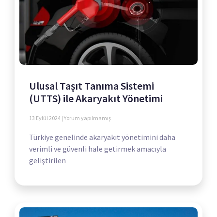
Ulusal Taşıt Tanıma Sistemi
(UTTS) ile Akaryakıt Yönetimi
13 Eylül 2024
Yorum yapılmamış
Türkiye genelinde akaryakıt yönetimini daha
verimli ve güvenli hale getirmek amacıyla
geliştirilen