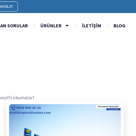
AHSILAT
LAN SORULAR
ÜRÜNLER
İLETIŞIM
BLOG
 keyifli okumalar!