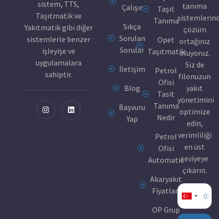
sistem, TTS,
tanıma
Çalışır
Taşıt
Taşıtmatik ve
sistemlerin
Tanıma
Sıkça
Yakıtmatik gibi diğer
çözüm
Sorulan
sistemlerle benzer
Opet
ortağınız
Sorular
işleyişe ve
Taşıtmatik
oluyoruz.
uygulamalara
Siz de
İletişim
Petrol
sahiptir.
filonuzun
Ofisi
Blog
yakıt
Tasit
yönetimini
Tanıma
Başvuru
optimize
Nedir
Yap
edin,
verimliliği
Petrol
en üst
Ofisi
seviyeye
Automatic
çıkarın.
Akaryakıt
Fiyatları
Turkey
OP Grup
+90