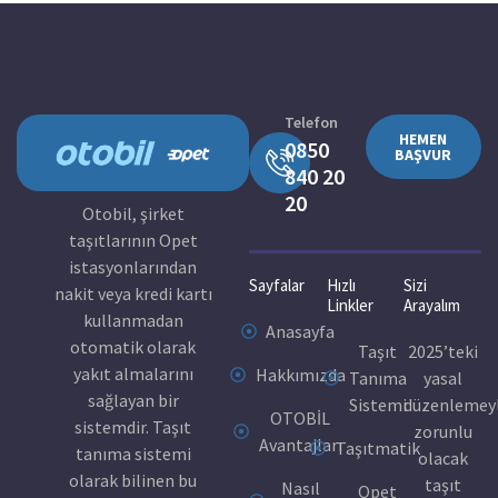
Telefon
HEMEN
0850
BAŞVUR
840 20
20
Otobil, şirket
taşıtlarının Opet
istasyonlarından
Sayfalar
Hızlı
Sizi
nakit veya kredi kartı
Linkler
Arayalım
kullanmadan
Anasayfa
otomatik olarak
Taşıt
2025’teki
yakıt almalarını
Hakkımızda
Tanıma
yasal
sağlayan bir
Sistemi
düzenlemey
OTOBİL
sistemdir. Taşıt
zorunlu
Avantajları
Taşıtmatik
tanıma sistemi
olacak
olarak bilinen bu
taşıt
Nasıl
Opet