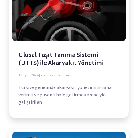
Ulusal Taşıt Tanıma Sistemi
(UTTS) ile Akaryakıt Yönetimi
13 Eylül 2024
Yorum yapılmamış
Türkiye genelinde akaryakıt yönetimini daha
verimli ve güvenli hale getirmek amacıyla
geliştirilen