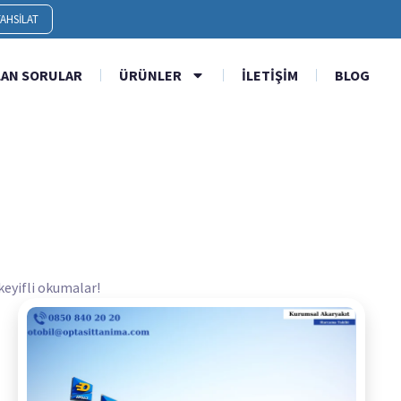
AHSILAT
LAN SORULAR
ÜRÜNLER
İLETIŞIM
BLOG
 keyifli okumalar!