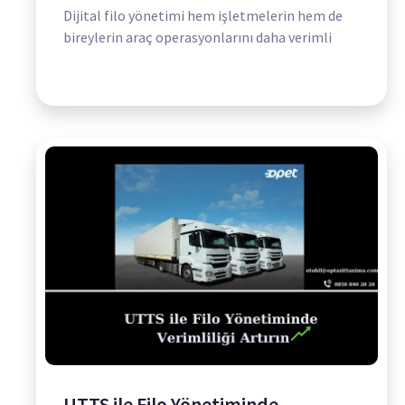
Dijital filo yönetimi hem işletmelerin hem de
bireylerin araç operasyonlarını daha verimli
UTTS ile Filo Yönetiminde