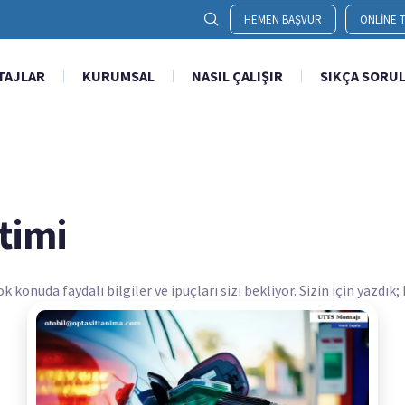
HEMEN BAŞVUR
ONLINE T
TAJLAR
KURUMSAL
NASIL ÇALIŞIR
SIKÇA SORU
timi
onuda faydalı bilgiler ve ipuçları sizi bekliyor. Sizin için yazdık;