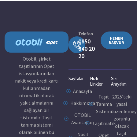
Telefon
HEMEN
0850
BAŞVUR
840 20
20
Otobil, şirket
taşıtlarının Opet
istasyonlarından
Sayfalar
Hızlı
Sizi
nakit veya kredi kartı
Linkler
Arayalım
kullanmadan
Anasayfa
otomatik olarak
Taşıt
2025’teki
yakıt almalarını
Hakkımızda
Tanıma
yasal
sağlayan bir
Sistemi
düzenlemey
OTOBİL
sistemdir. Taşıt
zorunlu
Avantajları
Taşıtmatik
tanıma sistemi
olacak
olarak bilinen bu
taşıt
Nasıl
Opet