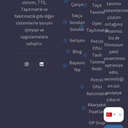
sistem, TTS,
tanıma
Çalışır
Taşıt
Taşıtmatik ve
sistemlerin
Tanıma
Sıkça
Yakıtmatik gibi diğer
çözüm
Sorulan
sistemlerle benzer
Opet
ortağınız
Sorular
işleyişe ve
Taşıtmatik
oluyoruz.
uygulamalara
Siz de
İletişim
Petrol
sahiptir.
filonuzun
Ofisi
Blog
yakıt
Tasit
yönetimini
Tanıma
Başvuru
optimize
Nedir
Yap
edin,
verimliliği
Petrol
en üst
Ofisi
seviyeye
Automatic
çıkarın.
Akaryakıt
Fiyatları
Turkey
OP Grup
+90