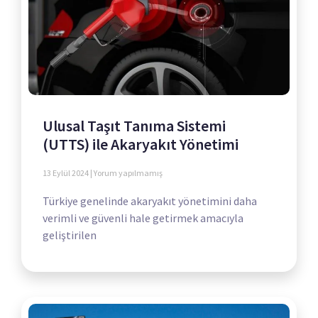
Ulusal Taşıt Tanıma Sistemi
(UTTS) ile Akaryakıt Yönetimi
13 Eylül 2024
Yorum yapılmamış
Türkiye genelinde akaryakıt yönetimini daha
verimli ve güvenli hale getirmek amacıyla
geliştirilen