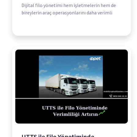
Dijital filo yönetimi hem işletmelerin hem de
bireylerin araç operasyonlarını daha verimli
UTTS ile Filo Yönetiminde