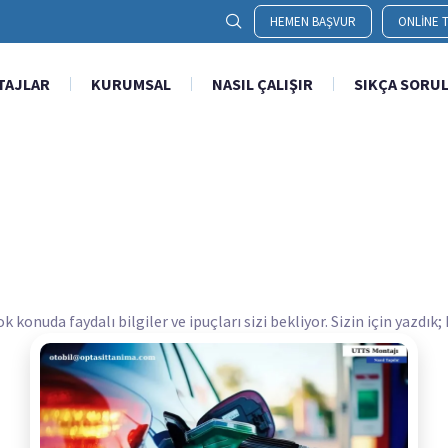
HEMEN BAŞVUR
ONLINE T
TAJLAR
KURUMSAL
NASIL ÇALIŞIR
SIKÇA SORU
onuda faydalı bilgiler ve ipuçları sizi bekliyor. Sizin için yazdık;