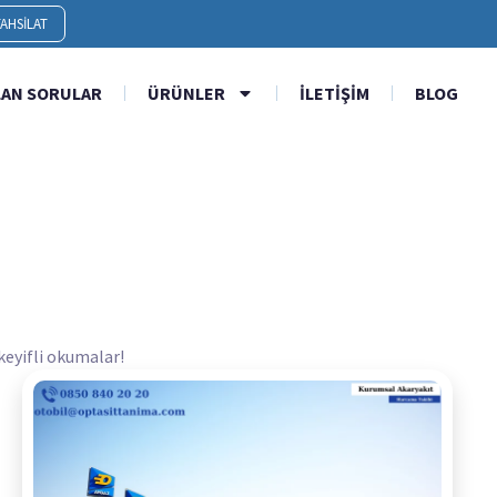
AHSILAT
LAN SORULAR
ÜRÜNLER
İLETIŞIM
BLOG
 keyifli okumalar!