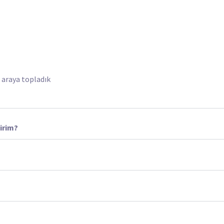
r araya topladık
lirim?