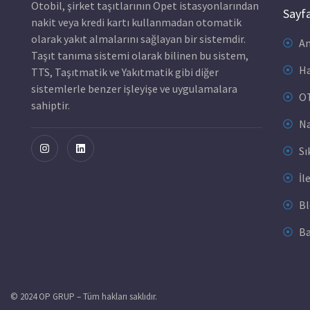
Otobil, şirket taşıtlarının Opet istasyonlarından
Sayfa
nakit veya kredi kartı kullanmadan otomatik
olarak yakıt almalarını sağlayan bir sistemdir.
An
Taşıt tanıma sistemi olarak bilinen bu sistem,
Ha
TTS, Taşıtmatik ve Yakıtmatik gibi diğer
sistemlerle benzer işleyişe ve uygulamalara
OT
sahiptir.
Na
Sı
İl
B
Ba
© 2024 OP GRUP – Tüm hakları saklıdır.