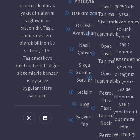
Anasayfa
otomatik olarak
Taşıt
2025’teki
yakıt almalarını
Hakkımızda
Tanıma
yasal
sağlayan bir
Sistemi
düzenlemey
OTOBİL
sistemdir. Taşıt
zorunlu
Avantajları
Taşıtmatik
tanıma sistemi
olacak
olarak bilinen bu
taşıt
Nasıl
Opet
sistem, TTS,
tanıma
Çalışır
Taşıt
Taşıtmatik ve
sistemlerin
Tanıma
Sıkça
Yakıtmatik gibi diğer
çözüm
Sorulan
sistemlerle benzer
Opet
ortağınız
Sorular
işleyişe ve
Taşıtmatik
oluyoruz.
uygulamalara
Siz de
İletişim
Petrol
sahiptir.
filonuzun
Ofisi
Blog
yakıt
Tasit
yönetimini
Tanıma
Başvuru
optimize
Nedir
Yap
edin,
verimliliği
Petrol